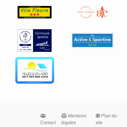
Footer
Mentions
Plan du
menu
Contact
légales
site