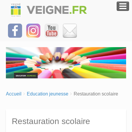
Breadcrumbs
You
Accueil
Education jeunesse
Restauration scolaire
are
here:
Restauration scolaire